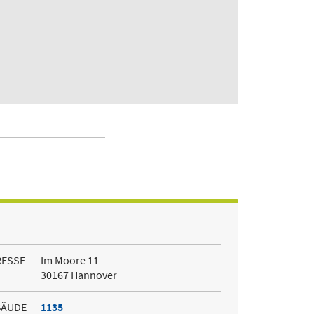
RESSE
Im Moore 11
30167 Hannover
BÄUDE
1135