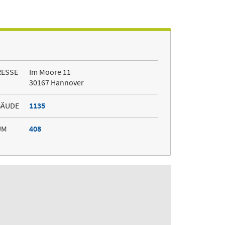
RESSE
Im Moore 11
30167 Hannover
BÄUDE
1135
UM
408