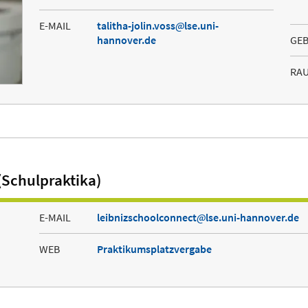
E-MAIL
talitha-jolin.voss
lse.uni-
hannover.de
GE
RA
(Schulpraktika)
E-MAIL
leibnizschoolconnect
lse.uni-hannover.de
WEB
Praktikumsplatzvergabe