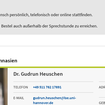
ch persönlich, telefonisch oder online stattfinden.
au Bestel auch außerhalb der Sprechstunde zu erreichen.
mnasien
Dr. Gudrun Heuschen
TELEFON
+49 511 762 17691
AD
E-MAIL
gudrun.heuschen
lse.uni-
hannover.de
GE