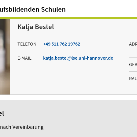
rufsbildenden Schulen
Katja Bestel
TELEFON
+49 511 762 19762
AD
E-MAIL
katja.bestel
lse.uni-hannover.de
GE
RA
el
 nach Vereinbarung