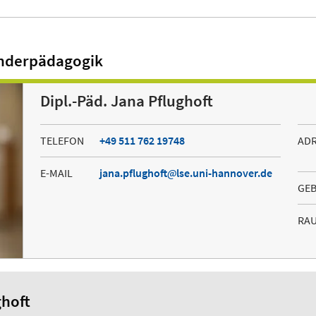
onderpädagogik
Dipl.-Päd. Jana Pflughoft
TELEFON
+49 511 762 19748
AD
E-MAIL
jana.pflughoft
lse.uni-hannover.de
GE
RA
ghoft