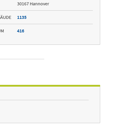
30167 Hannover
BÄUDE
1135
UM
416