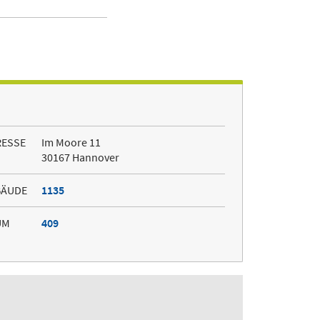
RESSE
Im Moore 11
30167 Hannover
BÄUDE
1135
UM
409