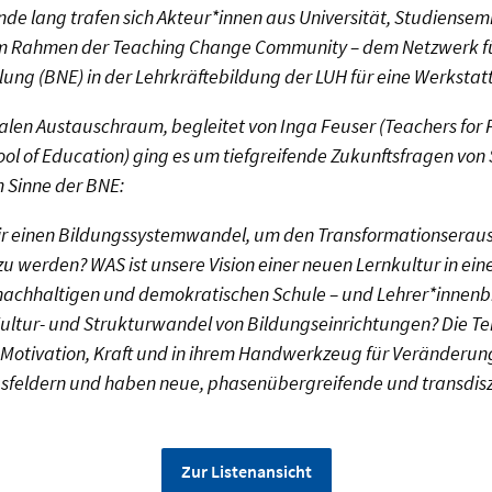
de lang trafen sich Akteur*innen aus Universität, Studiensem
m Rahmen der Teaching Change Community – dem Netzwerk fü
ung (BNE) in der Lehrkräftebildung der LUH für eine Werkstatt
ialen Austauschraum, begleitet von Inga Feuser (Teachers for
hool of Education) ging es um tiefgreifende Zukunftsfragen von
m Sinne der BNE:
 einen Bildungssystemwandel, um den Transformationserau
 werden? WAS ist unsere Vision einer neuen Lernkultur in ein
nachhaltigen und demokratischen Schule – und Lehrer*innenb
Kultur- und Strukturwandel von Bildungseinrichtungen? Die T
er Motivation, Kraft und in ihrem Handwerkzeug für Veränderung
sfeldern und haben neue, phasenübergreifende und transdiszi
Zur Listenansicht