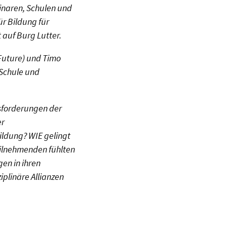
inaren, Schulen und
r Bildung für
 auf Burg Lutter.
 Future) und Timo
 Schule und
sforderungen der
er
ildung? WIE gelingt
eilnehmenden fühlten
en in ihren
plinäre Allianzen