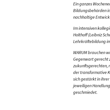
Ein ganzes Wochenen
Bildungsbehörden i
nachhaltige Entwickl
Im intensiven kolleg
Holthoff (Leibniz Sc
Lehrkräftebildung i
WARUM brauchen wir
Gegenwart gerecht zu
zukunftsgerechten, 
der transformative 
sich gestärkt in ihr
jeweiligen Handlung
geschmiedet.