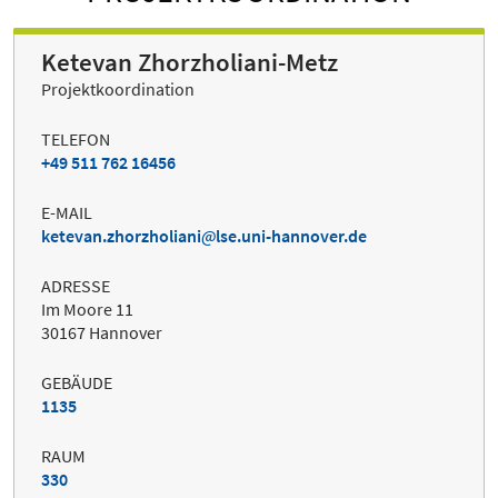
Ketevan Zhorzholiani-Metz
Projektkoordination
TELEFON
+49 511 762 16456
E-MAIL
ketevan.zhorzholiani
lse.uni-hannover.de
ADRESSE
Im Moore 11
30167 Hannover
GEBÄUDE
1135
RAUM
330